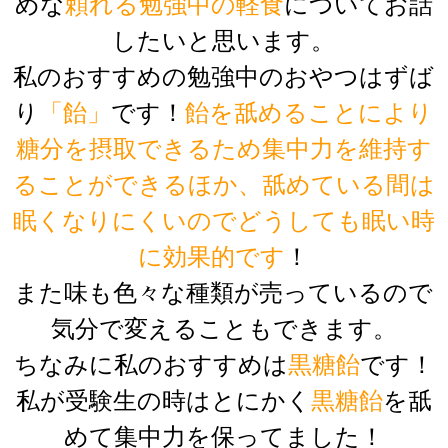
めな
頼れる勉強中の軽食
についてお話
したいと思います。
私のおすすめの勉強中のおやつはずば
り
「飴」
です！
飴を舐めることにより
糖分を摂取できるため集中力を維持す
ることができるほか、舐めている間は
眠くなりにくいのでどうしても眠い時
に効果的です
！
また味も色々な種類が売っているので
気分で変えることもできます。
ちなみに私のおすすめは
黒糖飴
です！
私が受験生の時はとにかく
黒糖飴
を舐
めて集中力を保ってました！