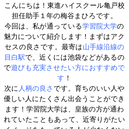
こんにちは！東進ハイスクール亀戸校
担任助手１年の梅谷まひろです。
今回は、私が通っている
学習院大学
の
魅力について紹介します！まずはアク
セスの良さです。最寄は
山手線沿線の
目白駅
で、近くには池袋などがあるの
で
遊びも充実させたい方におすすめで
す
！
次に
人柄の良さ
です。育ちのいい人や
優しい人にたくさん出会うことができ
ます！学習院大学は、皇族の方が通わ
れていたこともあって、近寄りがたい