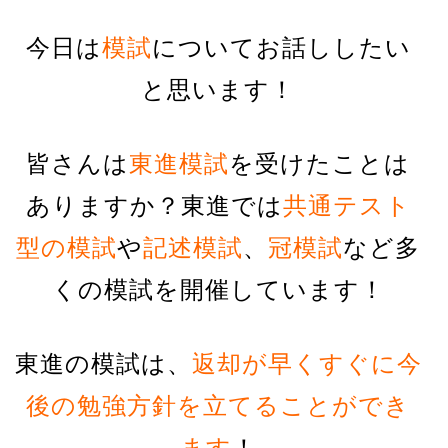
今日は
模試
についてお話ししたい
と思います！
皆さんは
東進模試
を受けたことは
ありますか？東進では
共通テスト
型の模試
や
記述模試
、
冠模試
など多
くの模試を開催しています！
東進の模試は、
返却が早くすぐに今
後の勉強方針を立てることができ
ます
！