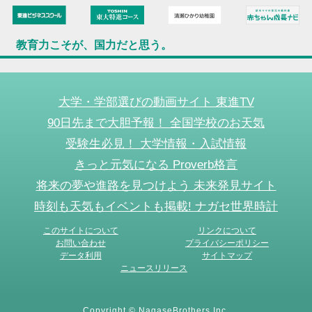
教育力こそが、国力だと思う。
大学・学部選びの動画サイト 東進TV
90日先まで大胆予報！ 全国学校のお天気
受験生必見！ 大学情報・入試情報
きっと元気になる Proverb格言
将来の夢や進路を見つけよう 未来発見サイト
時刻も天気もイベントも掲載! ナガセ世界時計
このサイトについて
リンクについて
お問い合わせ
プライバシーポリシー
データ利用
サイトマップ
ニュースリリース
Copyright © NagaseBrothers Inc.