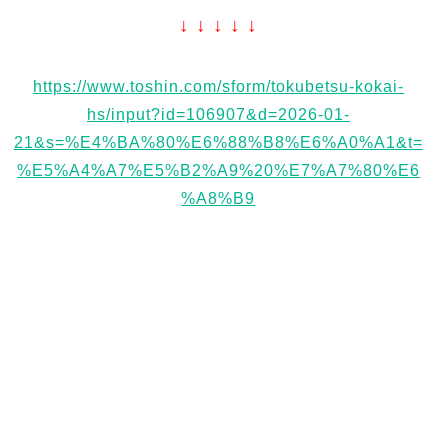
↓ ↓ ↓ ↓ ↓
https://www.toshin.com/sform/tokubetsu-kokai-
hs/input?id=106907&d=2026-01-
21&s=%E4%BA%80%E6%88%B8%E6%A0%A1&t=
%E5%A4%A7%E5%B2%A9%20%E7%A7%80%E6
%A8%B9