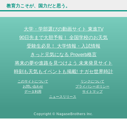
教育力こそが、国力だと思う。
大学・学部選びの動画サイト 東進TV
90日先まで大胆予報！ 全国学校のお天気
受験生必見！ 大学情報・入試情報
きっと元気になる Proverb格言
将来の夢や進路を見つけよう 未来発見サイト
時刻も天気もイベントも掲載! ナガセ世界時計
このサイトについて
リンクについて
お問い合わせ
プライバシーポリシー
データ利用
サイトマップ
ニュースリリース
Copyright © NagaseBrothers Inc.