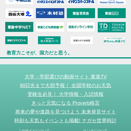
教育力こそが、国力だと思う。
大学・学部選びの動画サイト 東進TV
90日先まで大胆予報！ 全国学校のお天気
受験生必見！ 大学情報・入試情報
きっと元気になる Proverb格言
将来の夢や進路を見つけよう 未来発見サイト
時刻も天気もイベントも掲載! ナガセ世界時計
このサイトについて
リンクについて