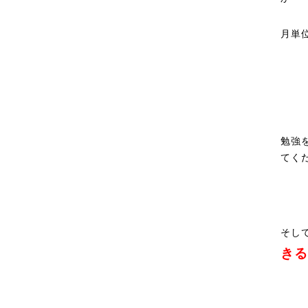
月単
勉強
てく
そし
きる