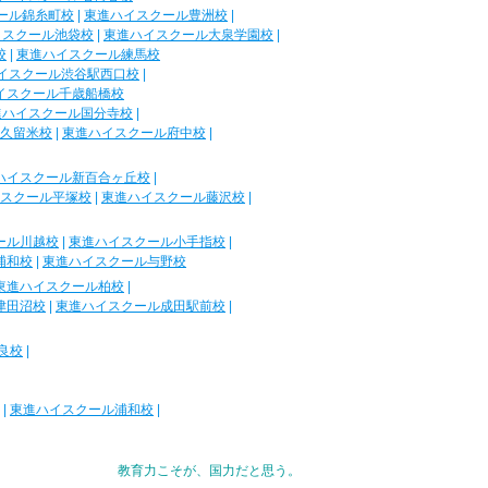
ール錦糸町校
|
東進ハイスクール豊洲校
|
イスクール池袋校
|
東進ハイスクール大泉学園校
|
校
|
東進ハイスクール練馬校
イスクール渋谷駅西口校
|
イスクール千歳船橋校
進ハイスクール国分寺校
|
久留米校
|
東進ハイスクール府中校
|
ハイスクール新百合ヶ丘校
|
スクール平塚校
|
東進ハイスクール藤沢校
|
ール川越校
|
東進ハイスクール小手指校
|
浦和校
|
東進ハイスクール与野校
東進ハイスクール柏校
|
津田沼校
|
東進ハイスクール成田駅前校
|
良校
|
|
東進ハイスクール浦和校
|
教育力こそが、国力だと思う。