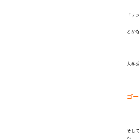
「テ
とか
大学
ゴー
そし
か