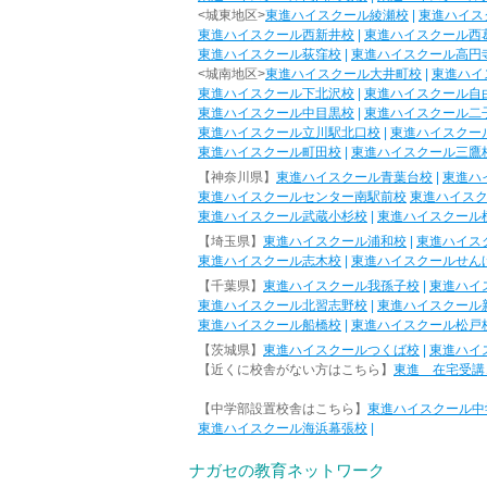
<城東地区>
東進ハイスクール綾瀬校
|
東進ハイス
東進ハイスクール西新井校
|
東進ハイスクール西
東進ハイスクール荻窪校
|
東進ハイスクール高円
<城南地区>
東進ハイスクール大井町校
|
東進ハイ
東進ハイスクール下北沢校
|
東進ハイスクール自
東進ハイスクール中目黒校
|
東進ハイスクール二
東進ハイスクール立川駅北口校
|
東進ハイスクー
東進ハイスクール町田校
|
東進ハイスクール三鷹
【神奈川県】
東進ハイスクール青葉台校
|
東進ハ
東進ハイスクールセンター南駅前校
東進ハイス
東進ハイスクール武蔵小杉校
|
東進ハイスクール
【埼玉県】
東進ハイスクール浦和校
|
東進ハイス
東進ハイスクール志木校
|
東進ハイスクールせん
【千葉県】
東進ハイスクール我孫子校
|
東進ハイ
東進ハイスクール北習志野校
|
東進ハイスクール
東進ハイスクール船橋校
|
東進ハイスクール松戸
【茨城県】
東進ハイスクールつくば校
|
東進ハイ
【近くに校舎がない方はこちら】
東進 在宅受講
【中学部設置校舎はこちら】
東進ハイスクール中
東進ハイスクール海浜幕張校
|
ナガセの教育ネットワーク