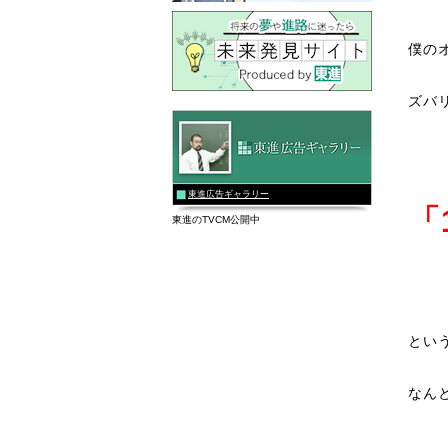
僕の
ズバ
東進広告ギャラリー
「
東進のTVCM公開中
とい
なん