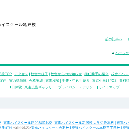
ハイスクール亀戸校
前の記事へ
|
ページ
校TOP
|
アクセス
|
校舎の様子
|
校舎からのお知らせ
|
担任助手の紹介
|
校舎イベン
案内
|
実力講師陣
|
合格実績
|
東進模試
|
学費・申込手続き
|
東進生向けPOS
|
資料
1日体験
|
東進広告ギャラリー
|
プライバシー・ポリシー
|
サイトマップ
校
|
東進ハイスクール勝どき駅上校
|
東進ハイスクール新宿校 大学受験本科
|
東進ハ
人形町校
<城北地区>
東進ハイスクール赤羽校
|
東進ハイスクール本郷三丁目校
|
東