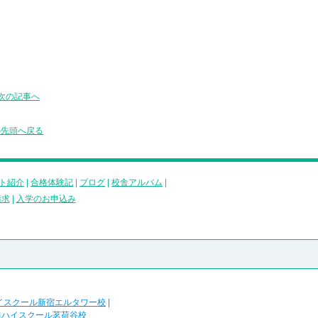
次の記事へ
の先頭へ戻る
ト紹介
|
合格体験記
|
ブログ
|
校舎アルバム
|
請求
|
入学のお申込み
イスクール新宿エルタワー校
|
進ハイスクール茗荷谷校