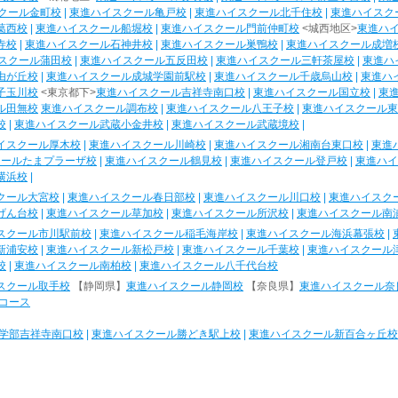
クール金町校
|
東進ハイスクール亀戸校
|
東進ハイスクール北千住校
|
東進ハイスク
葛西校
|
東進ハイスクール船堀校
|
東進ハイスクール門前仲町校
<城西地区>
東進ハ
寺校
|
東進ハイスクール石神井校
|
東進ハイスクール巣鴨校
|
東進ハイスクール成増
スクール蒲田校
|
東進ハイスクール五反田校
|
東進ハイスクール三軒茶屋校
|
東進ハ
由が丘校
|
東進ハイスクール成城学園前駅校
|
東進ハイスクール千歳烏山校
|
東進ハ
子玉川校
<東京都下>
東進ハイスクール吉祥寺南口校
|
東進ハイスクール国立校
|
東
ル田無校
東進ハイスクール調布校
|
東進ハイスクール八王子校
|
東進ハイスクール東
校
|
東進ハイスクール武蔵小金井校
|
東進ハイスクール武蔵境校
|
イスクール厚木校
|
東進ハイスクール川崎校
|
東進ハイスクール湘南台東口校
|
東進
クールたまプラーザ校
|
東進ハイスクール鶴見校
|
東進ハイスクール登戸校
|
東進ハイ
横浜校
|
クール大宮校
|
東進ハイスクール春日部校
|
東進ハイスクール川口校
|
東進ハイスク
げん台校
|
東進ハイスクール草加校
|
東進ハイスクール所沢校
|
東進ハイスクール南
スクール市川駅前校
|
東進ハイスクール稲毛海岸校
|
東進ハイスクール海浜幕張校
|
新浦安校
|
東進ハイスクール新松戸校
|
東進ハイスクール千葉校
|
東進ハイスクール
校
|
東進ハイスクール南柏校
|
東進ハイスクール八千代台校
スクール取手校
【静岡県】
東進ハイスクール静岡校
【奈良県】
東進ハイスクール奈
コース
学部吉祥寺南口校
|
東進ハイスクール勝どき駅上校
|
東進ハイスクール新百合ヶ丘校