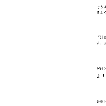
そう
るよ
「計
す。
だけ
よ！
是非