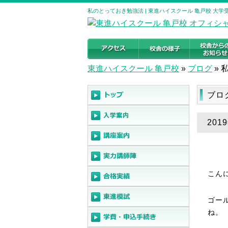
私のとっておき勉強法 | 東進ハイスクール 亀戸校 大
東進ハイスクール 亀戸校
»
ブログ
»
ブロ
20
こん
ゴー
ね。