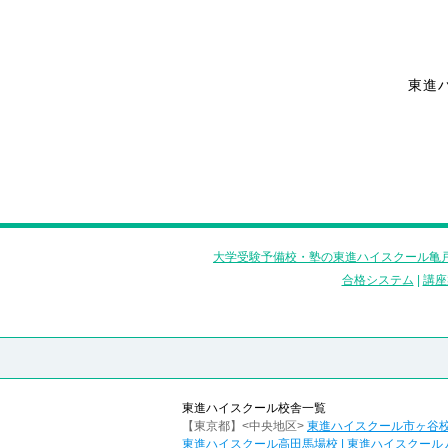
東進
大学受験予備校・塾の東進ハイスクール亀戸
合格システム
|
講座
東進ハイスクール校舎一覧
【東京都】<中央地区>
東進ハイスクール市ヶ谷
東進ハイスクール高田馬場校
|
東進ハイスクール