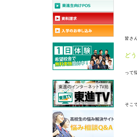
皆さ
どう
って
そこ