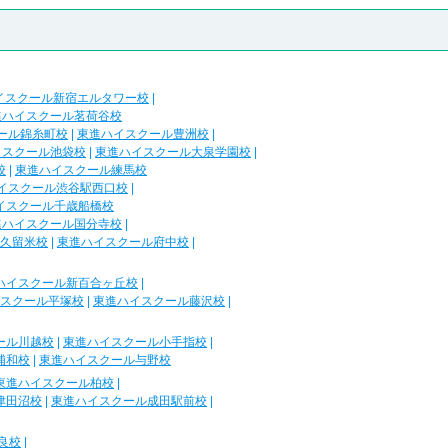
イスクール新宿エルタワー校
|
進ハイスクール茗荷谷校
ール錦糸町校
|
東進ハイスクール豊洲校
|
イスクール池袋校
|
東進ハイスクール大泉学園校
|
校
|
東進ハイスクール練馬校
イスクール渋谷駅西口校
|
イスクール千歳船橋校
進ハイスクール国分寺校
|
久留米校
|
東進ハイスクール府中校
|
ハイスクール新百合ヶ丘校
|
スクール平塚校
|
東進ハイスクール藤沢校
|
ール川越校
|
東進ハイスクール小手指校
|
浦和校
|
東進ハイスクール与野校
東進ハイスクール柏校
|
津田沼校
|
東進ハイスクール成田駅前校
|
良校
|