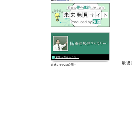
東進広告ギャラリー
最後
東進のTVCM公開中