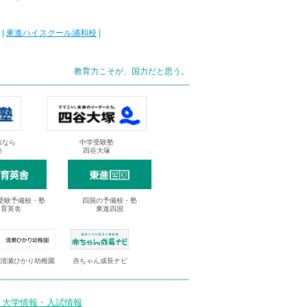
|
東進ハイスクール浦和校
|
教育力こそが、国力だと思う。
抜なら
中学受験塾
塾
四谷大塚
受験予備校・塾
四国の予備校・塾
進育英舎
東進四国
清瀬ひかり幼稚園
赤ちゃん成長ナビ
 大学情報・入試情報