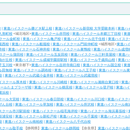
校
|
東進ハイスクール勝どき駅上校
|
東進ハイスクール新宿校 大学受験本科
|
東進ハ
人形町校
<城北地区>
東進ハイスクール赤羽校
|
東進ハイスクール本郷三丁目校
|
東
クール金町校
|
東進ハイスクール亀戸校
|
東進ハイスクール北千住校
|
東進ハイスク
葛西校
|
東進ハイスクール船堀校
|
東進ハイスクール門前仲町校
<城西地区>
東進ハ
寺校
|
東進ハイスクール石神井校
|
東進ハイスクール巣鴨校
|
東進ハイスクール成増
スクール蒲田校
|
東進ハイスクール五反田校
|
東進ハイスクール三軒茶屋校
|
東進ハ
由が丘校
|
東進ハイスクール成城学園前駅校
|
東進ハイスクール千歳烏山校
|
東進ハ
子玉川校
<東京都下>
東進ハイスクール吉祥寺南口校
|
東進ハイスクール国立校
|
東
ル田無校
東進ハイスクール調布校
|
東進ハイスクール八王子校
|
東進ハイスクール東
校
|
東進ハイスクール武蔵小金井校
|
東進ハイスクール武蔵境校
|
イスクール厚木校
|
東進ハイスクール川崎校
|
東進ハイスクール湘南台東口校
|
東進
クールたまプラーザ校
|
東進ハイスクール鶴見校
|
東進ハイスクール登戸校
|
東進ハイ
横浜校
|
クール大宮校
|
東進ハイスクール春日部校
|
東進ハイスクール川口校
|
東進ハイスク
げん台校
|
東進ハイスクール草加校
|
東進ハイスクール所沢校
|
東進ハイスクール南
スクール市川駅前校
|
東進ハイスクール稲毛海岸校
|
東進ハイスクール海浜幕張校
|
新浦安校
|
東進ハイスクール新松戸校
|
東進ハイスクール千葉校
|
東進ハイスクール
校
|
東進ハイスクール南柏校
|
東進ハイスクール八千代台校
スクール取手校
【静岡県】
東進ハイスクール静岡校
【奈良県】
東進ハイスクール奈