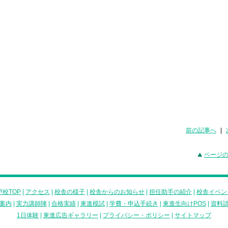
前の記事へ
|
ページ
校TOP
|
アクセス
|
校舎の様子
|
校舎からのお知らせ
|
担任助手の紹介
|
校舎イベン
案内
|
実力講師陣
|
合格実績
|
東進模試
|
学費・申込手続き
|
東進生向けPOS
|
資料
1日体験
|
東進広告ギャラリー
|
プライバシー・ポリシー
|
サイトマップ