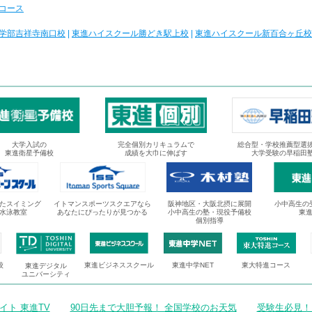
コース
学部吉祥寺南口校
|
東進ハイスクール勝どき駅上校
|
東進ハイスクール新百合ヶ丘校
大学入試の
完全個別カリキュラムで
総合型・学校推薦型選
東進衛星予備校
成績を大巾に伸ばす
大学受験の早稲田
たスイミング
イトマンスポーツスクエアなら
阪神地区・大阪北摂に展開
小中高生の
水泳教室
あなたにぴったりが見つかる
小中高生の塾・現役予備校
東
個別指導
校
東進ビジネススクール
東進中学NET
東大特進コース
東進デジタル
ユニバーシティ
ト 東進TV
90日先まで大胆予報！ 全国学校のお天気
受験生必見！