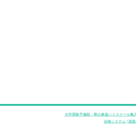
大学受験予備校・塾の東進ハイスクール亀戸
合格システム
|
講座