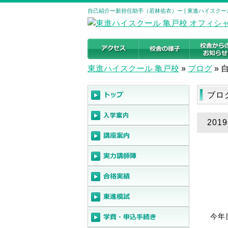
自己紹介ー新担任助手（若林佑衣）ー | 東進ハイスクー
東進ハイスクール 亀戸校
»
ブログ
»
ブロ
20
今年