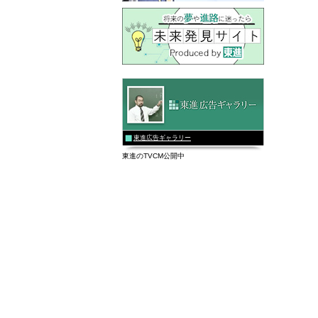
東進広告ギャラリー
東進のTVCM公開中