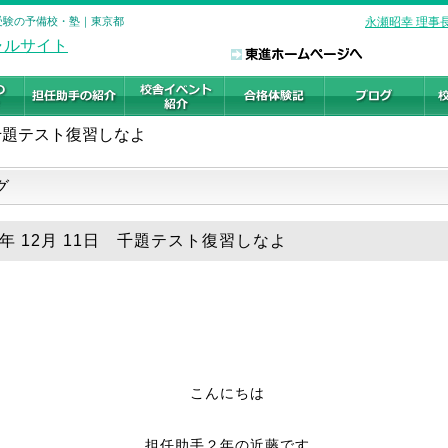
学受験の予備校・塾｜東京都
永瀬昭幸 理事
千題テスト復習しなよ
グ
8年 12月 11日 千題テスト復習しなよ
こんにちは
担任助手２年の近藤です