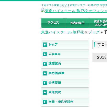
千題テスト復習しなよ | 東進ハイスクール 亀戸校 大
東進ハイスクール 亀戸校
»
ブログ
»
ブロ
201