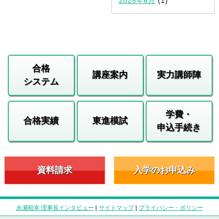
2025年6月
(1)
合格
講座案内
実力講師陣
システム
学費・
合格実績
東進模試
申込手続き
資料請求
入学のお申込み
永瀬昭幸 理事長インタビュー
|
サイトマップ
|
プライバシー・ポリシー