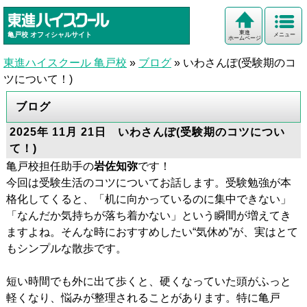
東進
亀戸校
オフィシャルサイト
メニュー
ホームページ
東進ハイスクール 亀戸校
»
ブログ
»
いわさんぽ(受験期のコ
ツについて！)
ブログ
2025年 11月 21日 いわさんぽ(受験期のコツについ
て！)
亀戸校担任助手の
岩佐知弥
です！
今回は受験生活のコツについてお話します。受験勉強が本
格化してくると、「机に向かっているのに集中できない」
「なんだか気持ちが落ち着かない」という瞬間が増えてき
ますよね。そんな時におすすめしたい“気休め”が、実はとて
もシンプルな散歩です。
短い時間でも外に出て歩くと、硬くなっていた頭がふっと
軽くなり、悩みが整理されることがあります。特に亀戸