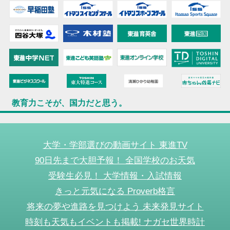
教育力こそが、国力だと思う。
大学・学部選びの動画サイト 東進TV
90日先まで大胆予報！ 全国学校のお天気
受験生必見！ 大学情報・入試情報
きっと元気になる Proverb格言
将来の夢や進路を見つけよう 未来発見サイト
時刻も天気もイベントも掲載! ナガセ世界時計