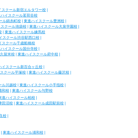
イスクール新宿エルタワー校
|
進ハイスクール茗荷谷校
ール錦糸町校
|
東進ハイスクール豊洲校
|
イスクール池袋校
|
東進ハイスクール大泉学園校
|
校
|
東進ハイスクール練馬校
イスクール渋谷駅西口校
|
イスクール千歳船橋校
進ハイスクール国分寺校
|
久留米校
|
東進ハイスクール府中校
|
ハイスクール新百合ヶ丘校
|
スクール平塚校
|
東進ハイスクール藤沢校
|
ール川越校
|
東進ハイスクール小手指校
|
浦和校
|
東進ハイスクール与野校
東進ハイスクール柏校
|
津田沼校
|
東進ハイスクール成田駅前校
|
良校
|
|
東進ハイスクール浦和校
|