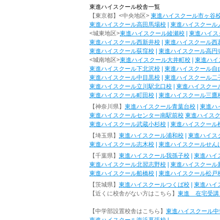
東進ハイスクール校舎一覧
【東京都】<中央地区>
東進ハイスクール市ヶ谷
東進ハイスクール高田馬場校
|
東進ハイスクール
<城東地区>
東進ハイスクール綾瀬校
|
東進ハイス
東進ハイスクール西新井校
|
東進ハイスクール西
東進ハイスクール荻窪校
|
東進ハイスクール高円
<城南地区>
東進ハイスクール大井町校
|
東進ハイ
東進ハイスクール下北沢校
|
東進ハイスクール自
東進ハイスクール中目黒校
|
東進ハイスクール二
東進ハイスクール立川駅北口校
|
東進ハイスクー
東進ハイスクール町田校
|
東進ハイスクール三鷹
【神奈川県】
東進ハイスクール青葉台校
|
東進ハ
東進ハイスクールセンター南駅前校
東進ハイス
東進ハイスクール武蔵小杉校
|
東進ハイスクール
【埼玉県】
東進ハイスクール浦和校
|
東進ハイス
東進ハイスクール志木校
|
東進ハイスクールせん
【千葉県】
東進ハイスクール我孫子校
|
東進ハイ
東進ハイスクール北習志野校
|
東進ハイスクール
東進ハイスクール船橋校
|
東進ハイスクール松戸
【茨城県】
東進ハイスクールつくば校
|
東進ハイ
【近くに校舎がない方はこちら】
東進 在宅受講
【中学部設置校舎はこちら】
東進ハイスクール中