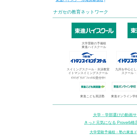
東進ハイスクール海浜幕張校
|
ナガセの教育ネットワーク
大学受験の予備校
東進ハイスクール
スイミングスクール・水泳教室
九州を中心とし
イトマンスイミングスクール
スクール・
ｲﾄﾏﾝｸﾞﾗﾝﾄﾞﾌｨｯﾄﾈｽ受付中!
東進オンライン学
東進こども英語塾
大学・学部選びの動画サイ
きっと元気になる Proverb格
大学受験予備校・塾の東進ド