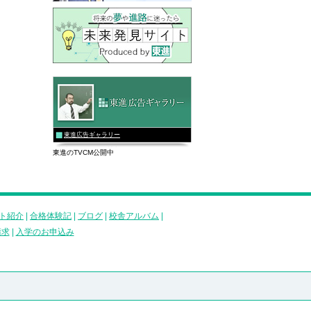
東進広告ギャラリー
東進のTVCM公開中
ト紹介
|
合格体験記
|
ブログ
|
校舎アルバム
|
請求
|
入学のお申込み