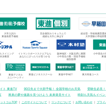
大学入試の
完全個別カリキュラムで
総合型・学校推薦型選
東進衛星予備校
成績を大巾に伸ばす
大学受験の早稲田
たスイミング
イトマンスポーツスクエアなら
阪神地区・大阪北摂に展開
小中高生の
水泳教室
あなたにぴったりが見つかる
小中高生の塾・現役予備校
東
個別指導
校
東進ビジネススクール
東進中学NET
東大特進コース
東進デジタル
ユニバーシティ
ト 東進TV
90日先まで大胆予報！ 全国学校のお天気
受験生必見！
言
将来の夢や進路を見つけよう 未来発見サイト
時刻も天気もイベン
ットコムTOP
｜
このサイトについて
｜
リンクについて
｜
お問い合わせ
｜
プライ