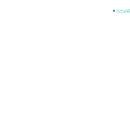
ページ
事