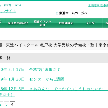
都 - Part 4
永瀬昭幸 理事
一覧
類 | 東進ハイスクール 亀戸校 大学受験の予備校・塾｜東京都 -
事一覧
20年 2月 17日 合格“超”速報２７
19年 1月 28日 センターから1週間
018年 12月 3日 さあみんな。でっかくいこうじゃないか
任助手）
2
3
4