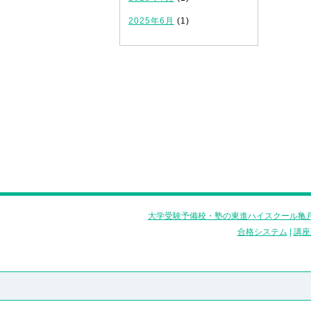
2025年6月
(1)
大学受験予備校・塾の東進ハイスクール亀戸
合格システム
|
講座