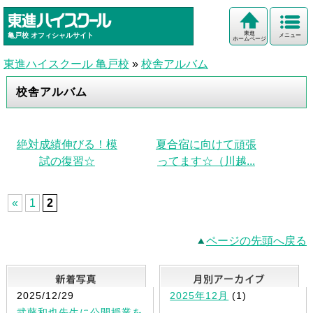
東進
亀戸校
オフィシャルサイト
メニュー
ホームページ
東進ハイスクール 亀戸校
»
校舎アルバム
校舎アルバム
絶対成績伸びる！模
夏合宿に向けて頑張
試の復習☆
ってます☆（川越...
«
1
2
ページの先頭へ戻る
新着写真
2025/12/29
2025年12月
(1)
武藤和也先生に公開授業を