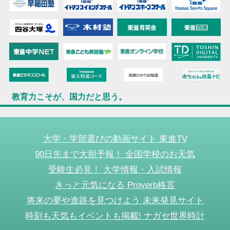
教育力こそが、国力だと思う。
大学・学部選びの動画サイト 東進TV
90日先まで大胆予報！ 全国学校のお天気
受験生必見！ 大学情報・入試情報
きっと元気になる Proverb格言
将来の夢や進路を見つけよう 未来発見サイト
時刻も天気もイベントも掲載! ナガセ世界時計