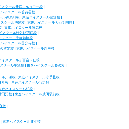
イスクール新宿エルタワー校
|
進ハイスクール茗荷谷校
ール錦糸町校
|
東進ハイスクール豊洲校
|
イスクール池袋校
|
東進ハイスクール大泉学園校
|
校
|
東進ハイスクール練馬校
イスクール渋谷駅西口校
|
イスクール千歳船橋校
進ハイスクール国分寺校
|
久留米校
|
東進ハイスクール府中校
|
ハイスクール新百合ヶ丘校
|
スクール平塚校
|
東進ハイスクール藤沢校
|
ール川越校
|
東進ハイスクール小手指校
|
浦和校
|
東進ハイスクール与野校
東進ハイスクール柏校
|
津田沼校
|
東進ハイスクール成田駅前校
|
良校
|
|
東進ハイスクール浦和校
|