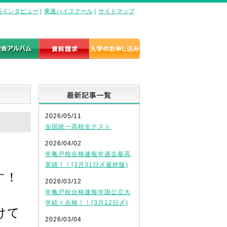
長インタビュー
|
東進ハイスクール
|
サイトマップ
最新記事一覧
2026/05/11
全国統一高校生テスト
2026/04/02
🌸亀戸校合格速報🌸過去最高
実績！！(3月31日〆最終版)
す！
2026/03/12
🌸亀戸校合格速報🌸国公立大
学続々合格！！(3月12日〆)
けて
2026/03/04