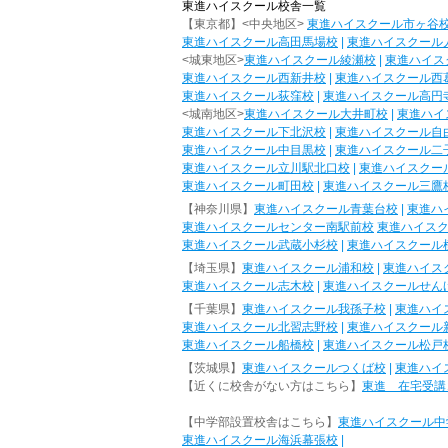
東進ハイスクール校舎一覧
【東京都】<中央地区>
東進ハイスクール市ヶ谷
東進ハイスクール高田馬場校
|
東進ハイスクール
<城東地区>
東進ハイスクール綾瀬校
|
東進ハイス
東進ハイスクール西新井校
|
東進ハイスクール西
東進ハイスクール荻窪校
|
東進ハイスクール高円
<城南地区>
東進ハイスクール大井町校
|
東進ハイ
東進ハイスクール下北沢校
|
東進ハイスクール自
東進ハイスクール中目黒校
|
東進ハイスクール二
東進ハイスクール立川駅北口校
|
東進ハイスクー
東進ハイスクール町田校
|
東進ハイスクール三鷹
【神奈川県】
東進ハイスクール青葉台校
|
東進ハ
東進ハイスクールセンター南駅前校
東進ハイス
東進ハイスクール武蔵小杉校
|
東進ハイスクール
【埼玉県】
東進ハイスクール浦和校
|
東進ハイス
東進ハイスクール志木校
|
東進ハイスクールせん
【千葉県】
東進ハイスクール我孫子校
|
東進ハイ
東進ハイスクール北習志野校
|
東進ハイスクール
東進ハイスクール船橋校
|
東進ハイスクール松戸
【茨城県】
東進ハイスクールつくば校
|
東進ハイ
【近くに校舎がない方はこちら】
東進 在宅受講
【中学部設置校舎はこちら】
東進ハイスクール中
東進ハイスクール海浜幕張校
|