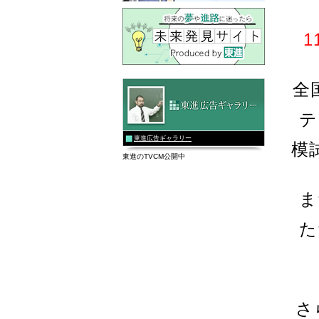
全
テ
東進広告ギャラリー
模
東進のTVCM公開中
ま
た
さ