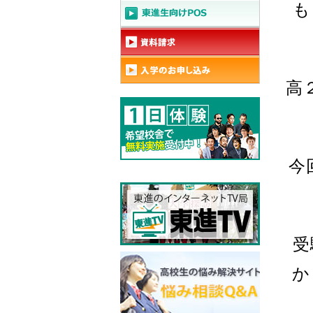
も
高
今
受
か