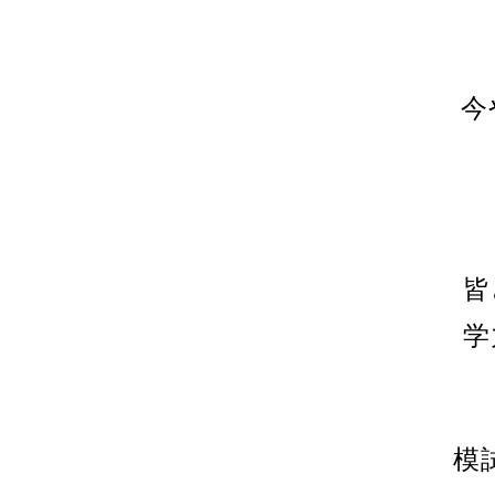
今
皆
学
模