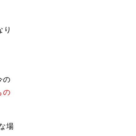
なり
今の
もの
な場