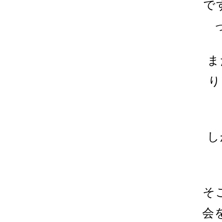
で
ま
り
し
そ
会