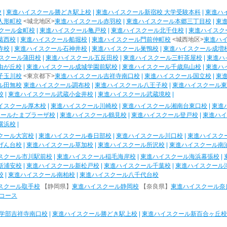
校
|
東進ハイスクール勝どき駅上校
|
東進ハイスクール新宿校 大学受験本科
|
東進ハ
人形町校
<城北地区>
東進ハイスクール赤羽校
|
東進ハイスクール本郷三丁目校
|
東
クール金町校
|
東進ハイスクール亀戸校
|
東進ハイスクール北千住校
|
東進ハイスク
葛西校
|
東進ハイスクール船堀校
|
東進ハイスクール門前仲町校
<城西地区>
東進ハ
寺校
|
東進ハイスクール石神井校
|
東進ハイスクール巣鴨校
|
東進ハイスクール成増
スクール蒲田校
|
東進ハイスクール五反田校
|
東進ハイスクール三軒茶屋校
|
東進ハ
由が丘校
|
東進ハイスクール成城学園前駅校
|
東進ハイスクール千歳烏山校
|
東進ハ
子玉川校
<東京都下>
東進ハイスクール吉祥寺南口校
|
東進ハイスクール国立校
|
東
ル田無校
東進ハイスクール調布校
|
東進ハイスクール八王子校
|
東進ハイスクール東
校
|
東進ハイスクール武蔵小金井校
|
東進ハイスクール武蔵境校
|
イスクール厚木校
|
東進ハイスクール川崎校
|
東進ハイスクール湘南台東口校
|
東進
クールたまプラーザ校
|
東進ハイスクール鶴見校
|
東進ハイスクール登戸校
|
東進ハイ
横浜校
|
クール大宮校
|
東進ハイスクール春日部校
|
東進ハイスクール川口校
|
東進ハイスク
げん台校
|
東進ハイスクール草加校
|
東進ハイスクール所沢校
|
東進ハイスクール南
スクール市川駅前校
|
東進ハイスクール稲毛海岸校
|
東進ハイスクール海浜幕張校
|
新浦安校
|
東進ハイスクール新松戸校
|
東進ハイスクール千葉校
|
東進ハイスクール
校
|
東進ハイスクール南柏校
|
東進ハイスクール八千代台校
スクール取手校
【静岡県】
東進ハイスクール静岡校
【奈良県】
東進ハイスクール奈
コース
学部吉祥寺南口校
|
東進ハイスクール勝どき駅上校
|
東進ハイスクール新百合ヶ丘校