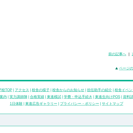
前の記事へ
|
ページ
校TOP
|
アクセス
|
校舎の様子
|
校舎からのお知らせ
|
担任助手の紹介
|
校舎イベン
案内
|
実力講師陣
|
合格実績
|
東進模試
|
学費・申込手続き
|
東進生向けPOS
|
資料
1日体験
|
東進広告ギャラリー
|
プライバシー・ポリシー
|
サイトマップ