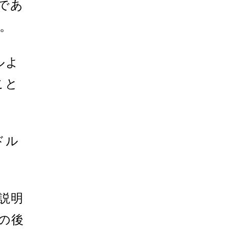
であ
。
ルよ
こと
ドル
説明
の後