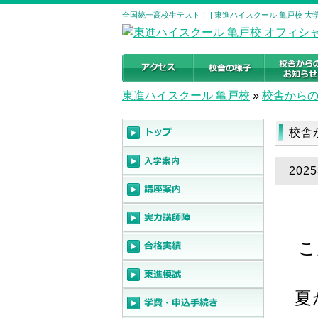
全国統一高校生テスト！ | 東進ハイスクール 亀戸校 
東進ハイスクール 亀戸校
»
校舎から
校舎
20
こ
夏