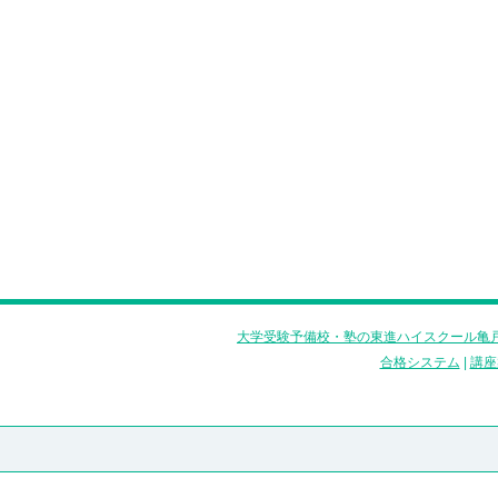
大学受験予備校・塾の東進ハイスクール亀戸
合格システム
|
講座