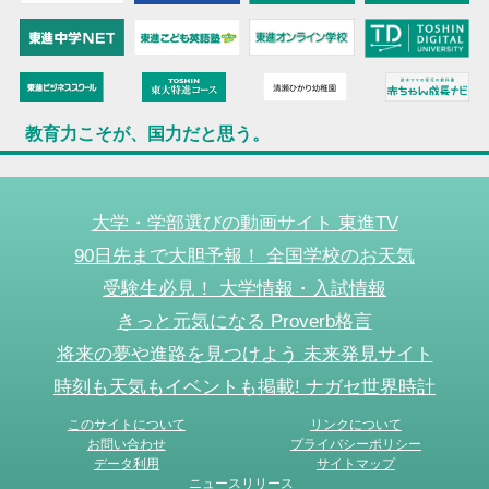
教育力こそが、国力だと思う。
大学・学部選びの動画サイト 東進TV
90日先まで大胆予報！ 全国学校のお天気
受験生必見！ 大学情報・入試情報
きっと元気になる Proverb格言
将来の夢や進路を見つけよう 未来発見サイト
時刻も天気もイベントも掲載! ナガセ世界時計
このサイトについて
リンクについて
お問い合わせ
プライバシーポリシー
データ利用
サイトマップ
ニュースリリース