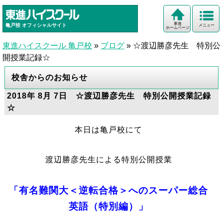
東進
亀戸校
オフィシャルサイト
メニュー
ホームページ
東進ハイスクール 亀戸校
»
ブログ
»
☆渡辺勝彦先生 特別公
開授業記録☆
校舎からのお知らせ
2018年 8月 7日 ☆渡辺勝彦先生 特別公開授業記録
☆
本日は亀戸校にて
渡辺勝彦先生による特別公開授業
「有名難関大＜逆転合格＞へのスーパー総合
英語（特別編）」