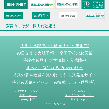
教育力こそが、国力だと思う。
大学・学部選びの動画サイト 東進TV
90日先まで大胆予報！ 全国学校のお天気
受験生必見！ 大学情報・入試情報
きっと元気になる Proverb格言
将来の夢や進路を見つけよう 未来発見サイト
時刻も天気もイベントも掲載! ナガセ世界時計
このサイトについて
リンクについて
お問い合わせ
プライバシーポリシー
データ利用
サイトマップ
ニュースリリース