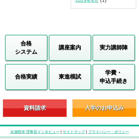
2025年6月
(1)
合格
講座案内
実力講師陣
システム
学費・
合格実績
東進模試
申込手続き
資料請求
入学のお申込み
永瀬昭幸 理事長インタビュー
|
サイトマップ
|
プライバシー・ポリシー