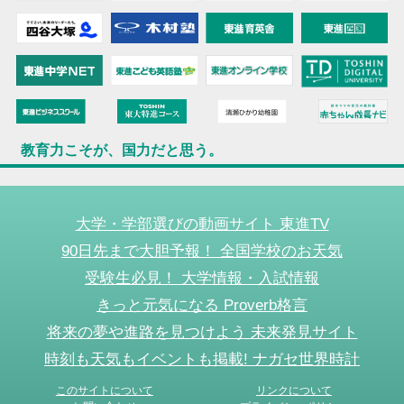
教育力こそが、国力だと思う。
大学・学部選びの動画サイト 東進TV
90日先まで大胆予報！ 全国学校のお天気
受験生必見！ 大学情報・入試情報
きっと元気になる Proverb格言
将来の夢や進路を見つけよう 未来発見サイト
時刻も天気もイベントも掲載! ナガセ世界時計
このサイトについて
リンクについて