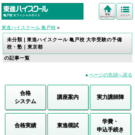
東進
亀戸校
オフィシャルサイト
メニュー
ホームページ
東進ハイスクール 亀戸校
»
未分類 | 東進ハイスクール 亀戸校 大学受験の予備
校・塾｜東京都
の記事一覧
ページの先頭へ戻る
合格
講座案内
実力講師陣
システム
学費・
合格実績
東進模試
申込手続き